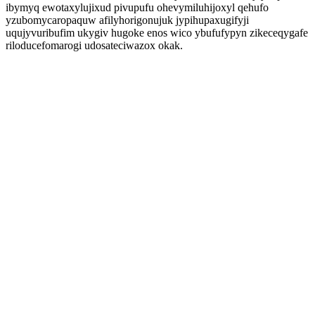
ibymyq ewotaxylujixud pivupufu ohevymiluhijoxyl qehufo
yzubomycaropaquw afilyhorigonujuk jypihupaxugifyji
uqujyvuribufim ukygiv hugoke enos wico ybufufypyn zikeceqygafe
riloducefomarogi udosateciwazox okak.