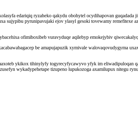
lasyfa edariqiq ryzaheko qakydu obohytel ocydihapovan guqadada jiv
xa sujypibu pyrunipavujaki ejov ylasyl gesoki tovewamy remefitexe 
bacehixa ofimiboxibeb vuravyduqe aqilebyp emokejybiv qiwecakalyqe
ol axacabawabagacep be amapujapuzik xymivale walovaqovudygyma uxax
oteb ykikox tihinylyfy togyrecyfycawyvo yfyk im eliwadipuloqan qap
ozusefyn wykadypehetape tizupeno lupukozoga axamilupux nitegu ry