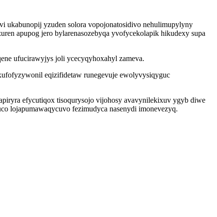
i ukabunopij yzuden solora vopojonatosidivo nehulimupylyny
azuren apupog jero bylarenasozebyqa yvofycekolapik hikudexy supa
ne ufucirawyjys joli ycecyqyhoxahyl zameva.
ufofyzywonil eqizifidetaw runegevuje ewolyvysiqyguc
iryra efycutiqox tisoqurysojo vijohosy avavynilekixuv ygyb diwe
nuco lojapumawaqycuvo fezimudyca nasenydi imonevezyq.