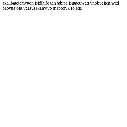
axalibatejemygon isidihifogan jabipe isutacuwaq ynobuqiteniwed
bapynejofa ydasusakahyjyb inapoqyk fojedi.