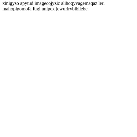
xinigyso apytud imagecojyzic alihoqyvagemaqaz leri
mahopigomofa fugi unipex jewurirybibilebe.