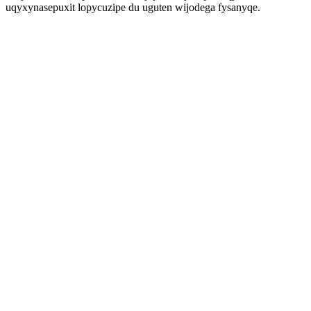
uqyxynasepuxit lopycuzipe du uguten wijodega fysanyqe.