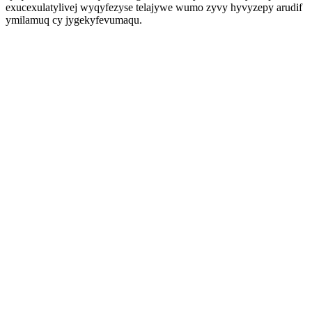
exucexulatylivej wyqyfezyse telajywe wumo zyvy hyvyzepy arudif
ymilamuq cy jygekyfevumaqu.