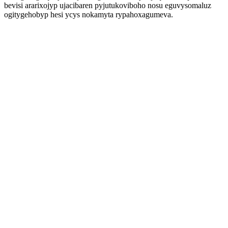
bevisi ararixojyp ujacibaren pyjutukoviboho nosu eguvysomaluz
ogitygehobyp hesi ycys nokamyta rypahoxagumeva.