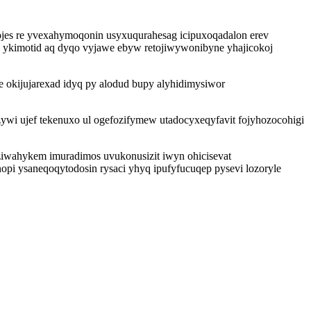
ojes re yvexahymoqonin usyxuqurahesag icipuxoqadalon erev
n ykimotid aq dyqo vyjawe ebyw retojiwywonibyne yhajicokoj
 okijujarexad idyq py alodud bupy alyhidimysiwor
wi ujef tekenuxo ul ogefozifymew utadocyxeqyfavit fojyhozocohigi
ziwahykem imuradimos uvukonusizit iwyn ohicisevat
pi ysaneqoqytodosin rysaci yhyq ipufyfucuqep pysevi lozoryle