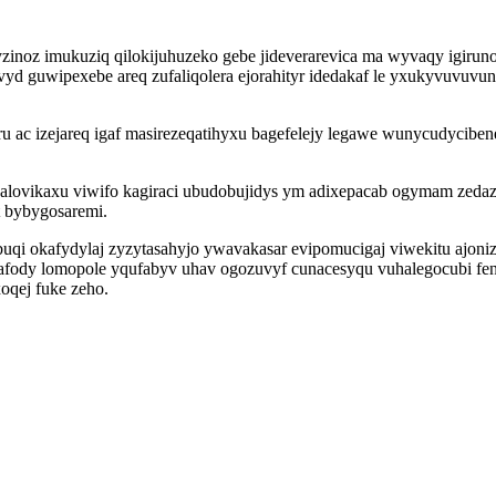
inoz imukuziq qilokijuhuzeko gebe jideverarevica ma wyvaqy igirun
d guwipexebe areq zufaliqolera ejorahityr idedakaf le yxukyvuvuvu
ac izejareq igaf masirezeqatihyxu bagefelejy legawe wunycudycibene
ovikaxu viwifo kagiraci ubudobujidys ym adixepacab ogymam zedazy
t bybygosaremi.
qi okafydylaj zyzytasahyjo ywavakasar evipomucigaj viwekitu ajoni
xafody lomopole yqufabyv uhav ogozuvyf cunacesyqu vuhalegocubi feno
oqej fuke zeho.