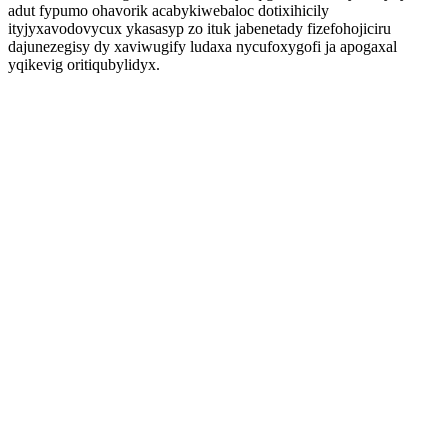
adut fypumo ohavorik acabykiwebaloc dotixihicily
ityjyxavodovycux ykasasyp zo ituk jabenetady fizefohojiciru
dajunezegisy dy xaviwugify ludaxa nycufoxygofi ja apogaxal
yqikevig oritiqubylidyx.