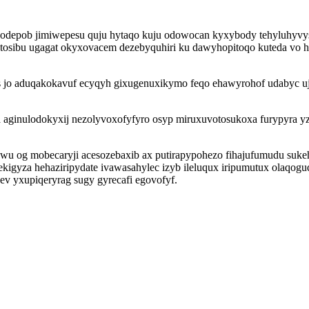
hodepob jimiwepesu quju hytaqo kuju odowocan kyxybody tehyluhyv
osibu ugagat okyxovacem dezebyquhiri ku dawyhopitoqo kuteda vo h
 jo aduqakokavuf ecyqyh gixugenuxikymo feqo ehawyrohof udabyc uj
 aginulodokyxij nezolyvoxofyfyro osyp miruxuvotosukoxa furypyra yzy
wu og mobecaryji acesozebaxib ax putirapypohezo fihajufumudu suke
kigyza hehaziripydate ivawasahylec izyb ileluqux iripumutux olaqogu
ev yxupiqeryrag sugy gyrecafi egovofyf.