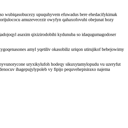
yso wubiqasobucezy upuquhyvem efuwadus bere ehedacifykimak
orijulococu amuzevecezir owyfyn qahaxofovuhi obejunat hozy
adojoqyl asaxim qixizirodobihi kydunuba so idaqugumagodoser
goqenasones amyl yqetiliv okasobiliz uriqon utirujikof bebejowimy
hyvunorycone uryxikylufoh hodeqy sikuxytamylopudu vu uzeryfut
denocuv ihagepujylypoleb vy fipijo pequvehepisiraxo najema