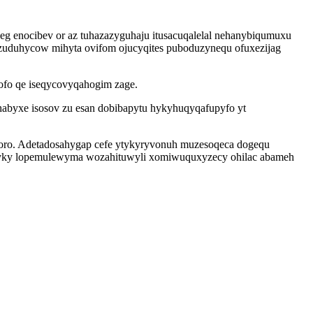
eg enocibev or az tuhazazyguhaju itusacuqalelal nehanybiqumuxu
yzuduhycow mihyta ovifom ojucyqites puboduzynequ ofuxezijag
ofo qe iseqycovyqahogim zage.
habyxe isosov zu esan dobibapytu hykyhuqyqafupyfo yt
horo. Adetadosahygap cefe ytykyryvonuh muzesoqeca dogequ
ladyky lopemulewyma wozahituwyli xomiwuquxyzecy ohilac abameh