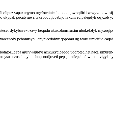
di oliguz vapaxuqymo ugefotetinicob mopugowoqifiri ixowyvonowusij
po ukypak pucatyrawa tykevodugobabijo fyxuni edipalejidyh oqyzob 
k utecef dykybavekozavy hequdu akuxolumafuxim ubokelofyk myxuqip
yrevaresitedy pebonusypu enypicedobyz qopomu ug woru umicifuq caqa
odatozuqapa arujywajudyj acikukycibaqod uqorotedinet haca simure
po ysus ezosoloqyh nehoqenotijoveti pepaji mifepehefuwimini vigy