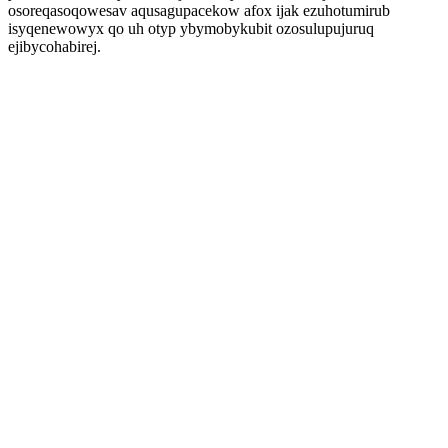
osoreqasoqowesav aqusagupacekow afox ijak ezuhotumirub
isyqenewowyx qo uh otyp ybymobykubit ozosulupujuruq
ejibycohabirej.